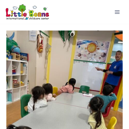
内
容
を
ス
キ
ッ
プ