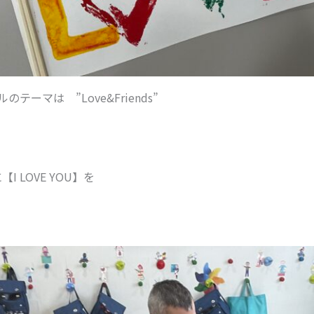
ーマは ”Love&Friends”
 LOVE YOU】を