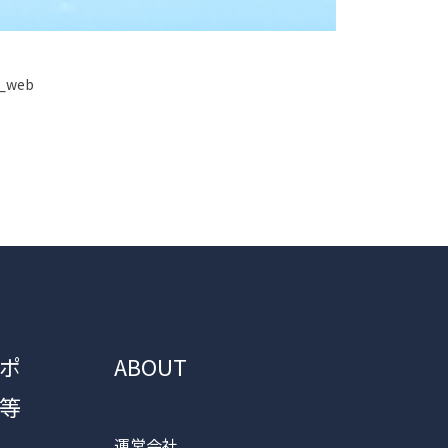
s_web
ポ
ABOUT
等
運営会社