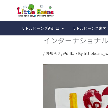
内
容
を
ス
リトルビーンズ西川口
リトルビーンズ末広
キ
インターナショナル
ッ
プ
/
お知らせ
,
西川口
/ By
littlebeans_